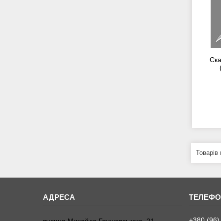
Ска
+380 (96)