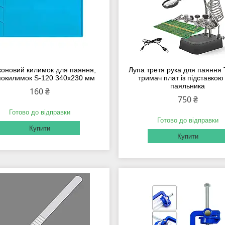
коновий килимок для паяння,
Лупа третя рука для паяння
окилимок S-120 340x230 мм
тримач плат із підставкою
паяльника
160 ₴
750 ₴
Готово до відправки
Готово до відправки
Купити
Купити