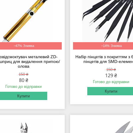
–47%
–14%
овідсмоктувач металевий ZD-
Набір пінцетів з покриттям з 
 шприц для видалення припою/
пінцетів для SMD-елемен
олова
150 ₴
150 ₴
129 ₴
80 ₴
Готово до відправки
Готово до відправки
Купити
Купити