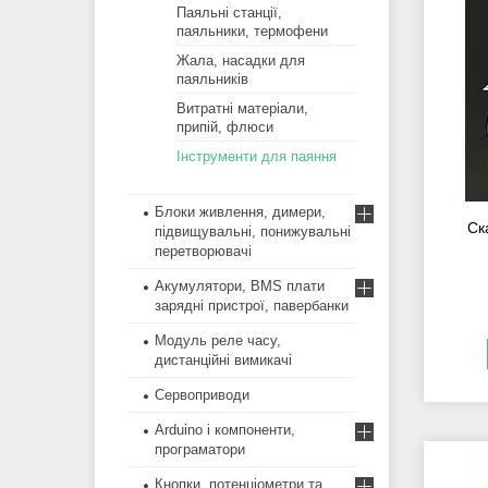
Паяльні станції,
паяльники, термофени
Жала, насадки для
паяльників
Витратні матеріали,
припій, флюси
Інструменти для паяння
Блоки живлення, димери,
Ск
підвищувальні, понижувальні
перетворювачі
Акумулятори, BMS плати
зарядні пристрої, павербанки
Модуль реле часу,
дистанційні вимикачі
Сервоприводи
Arduino і компоненти,
програматори
Кнопки, потенціометри та