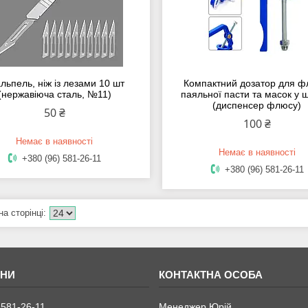
льпель, ніж із лезами 10 шт
Компактний дозатор для ф
(нержавіюча сталь, №11)
паяльної пасти та масок у 
(диспенсер флюсу)
50 ₴
100 ₴
Немає в наявності
Немає в наявності
+380 (96) 581-26-11
+380 (96) 581-26-11
 581-26-11
Менеджер Юрій