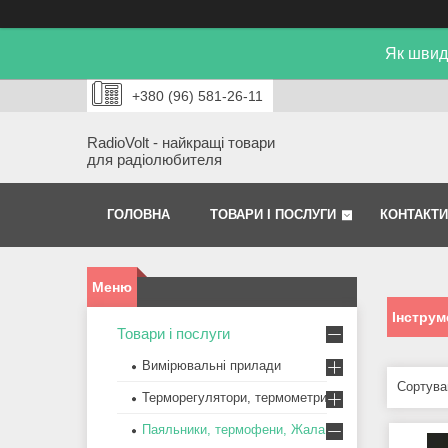
Як швид
+380 (96) 581-26-11
RadioVolt - найкращі товари
для радіолюбителя
ГОЛОВНА
ТОВАРИ І ПОСЛУГИ
КОНТАКТИ
Інструм
Товари і послуги
Вимірювальні прилади
Терморегулятори, термометри
Паяльники, термофени, Жала