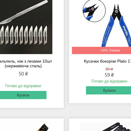
–26%
альпель, ніж з лезами 10шт
Кусачки бокорізи Plato 1
(нержавіюча сталь)
80 ₴
50 ₴
59 ₴
Готово до відправки
Готово до відправки
Купити
Купити