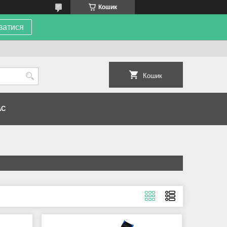
Кошик
затися
Кошик
АС