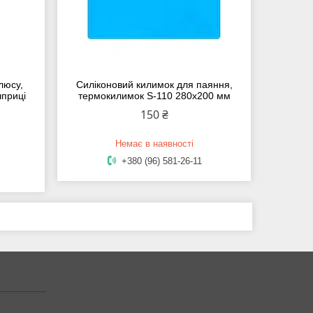
люсу,
Силіконовий килимок для паяння,
шприці
термокилимок S-110 280x200 мм
150 ₴
Немає в наявності
+380 (96) 581-26-11