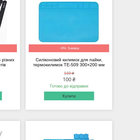
–9%
6 різних
Силіконовий килимок для пайки,
тів
термокилимок TE-509 300×200 мм
110 ₴
100 ₴
Готово до відправки
Купити