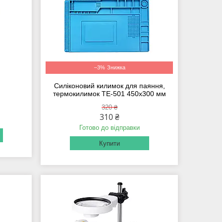
–3%
я
Силіконовий килимок для паяння,
термокилимок TE-501 450x300 мм
320 ₴
310 ₴
Готово до відправки
Купити