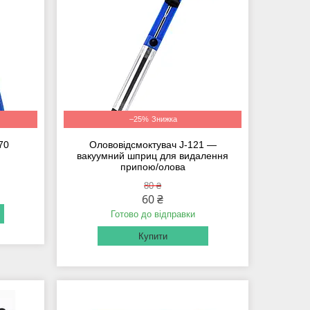
–25%
70
Олововідсмоктувач J-121 —
вакуумний шприц для видалення
припою/олова
80 ₴
60 ₴
Готово до відправки
Купити