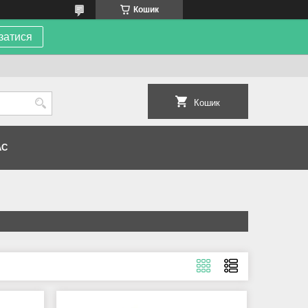
Кошик
затися
Кошик
АС