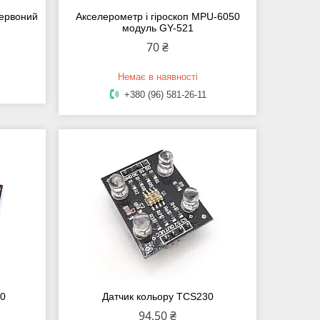
червоний
Акселерометр і гіроскоп MPU-6050
модуль GY-521
70 ₴
Немає в наявності
+380 (96) 581-26-11
60
Датчик кольору TCS230
94,50 ₴