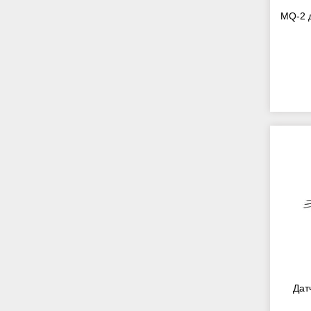
MQ-2 д
Дат