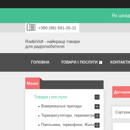
Як швид
+380 (96) 581-26-11
RadioVolt - найкращі товари
для радіолюбителя
ГОЛОВНА
ТОВАРИ І ПОСЛУГИ
КОНТАКТИ
Датчики
Товари і послуги
Вимірювальні прилади
Терморегулятори, термометри
Паяльники, термофени, Жала