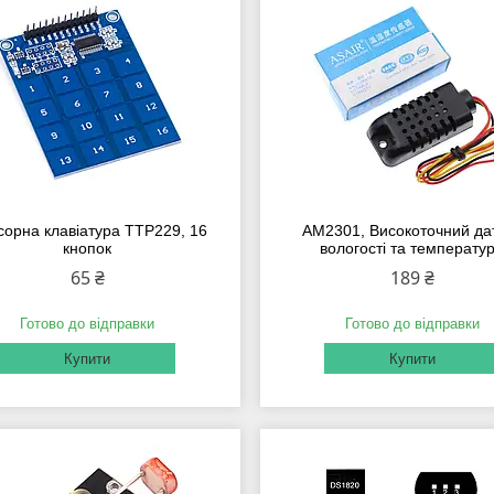
орна клавіатура TTP229, 16
AM2301, Високоточний да
кнопок
вологості та температу
65 ₴
189 ₴
Готово до відправки
Готово до відправки
Купити
Купити