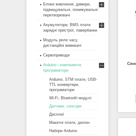
Блоки живлення, димери,
підвищувальні, понижувальні
перетворювачі
Акумулятори, BMS плати
зарядні пристрої, павербанки
Модуль реле часу,
дистанційні вимикачі
Сервоприводи
Сенс
Arduino і компоненти,
програматори
Arduino, STM плати, USB-
TTL конвертери,
програматори
Wi-Fi, Bluetooth модулі
Датчики, сенсори
Дисплеї
Макетні плати, дюпон
Набори Arduino