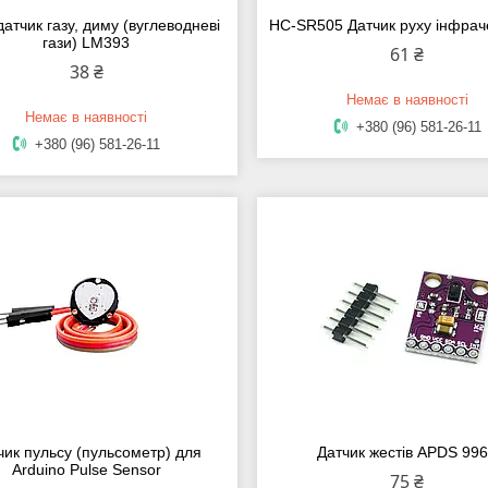
атчик газу, диму (вуглеводневі
HC-SR505 Датчик руху інфра
гази) LM393
61 ₴
38 ₴
Немає в наявності
Немає в наявності
+380 (96) 581-26-11
+380 (96) 581-26-11
чик пульсу (пульсометр) для
Датчик жестів APDS 99
Arduino Pulse Sensor
75 ₴