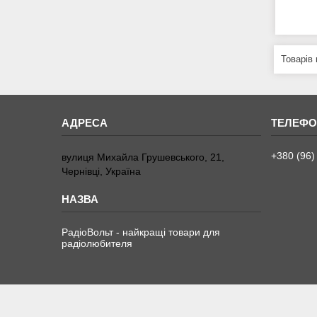
+380 (96)
вулиця Михайла Грушевського, 21,
Чернівці, Україна
РадіоВольт - найкращі товари для
радіолюбителя