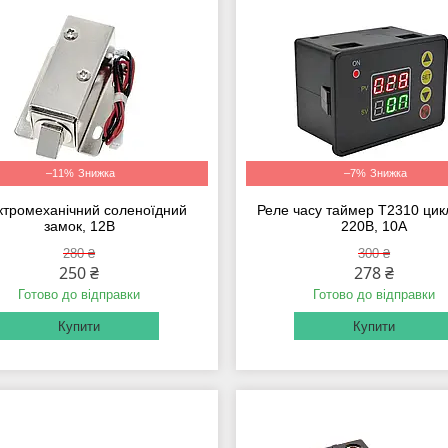
–11%
–7%
ктромеханічний соленоїдний
Реле часу таймер T2310 цик
замок, 12В
220В, 10А
280 ₴
300 ₴
250 ₴
278 ₴
Готово до відправки
Готово до відправки
Купити
Купити