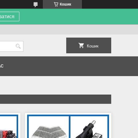
Кошик
затися
Кошик
АС