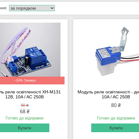
–24%
ь реле освітленості XH-M131
Модуль реле освітленості - дня
12В, 10A / AC 250В
10A / AC 250В
80 ₴
90 ₴
68 ₴
Готово до відправки
Готово до відправки
Купити
Купити