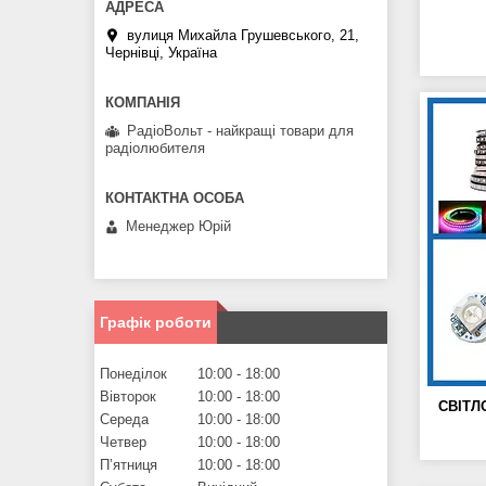
вулиця Михайла Грушевського, 21,
Чернівці, Україна
РадіоВольт - найкращі товари для
радіолюбителя
Менеджер Юрій
Графік роботи
Понеділок
10:00
18:00
Вівторок
10:00
18:00
СВІТЛ
Середа
10:00
18:00
Четвер
10:00
18:00
Пʼятниця
10:00
18:00