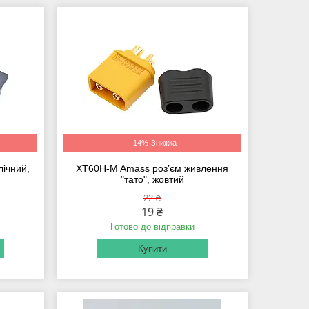
–14%
лічний,
XT60H-M Amass роз’єм живлення
"тато", жовтий
22 ₴
19 ₴
Готово до відправки
Купити