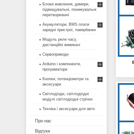
Блоки живлення, димери,
підвищувальні, понижувальні
перетворювачі
Акумулятори, BMS плати
зарядні пристрої, павербанки
Модуль реле часу,
дистанційні вимикачі
Сервоприводи
Arduino і компоненти,
програматори
Кнопки, потенціометри та
аксесуари
Світлодіоди, світлодіодні
модулі світлодіодні стрічки
Техніка і аксесуари для авто
Про нас
Відгуки