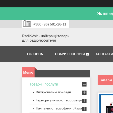
Як швид
+380 (96) 581-26-11
RadioVolt - найкращі товари
для радіолюбителя
ГОЛОВНА
ТОВАРИ І ПОСЛУГИ
КОНТАКТИ
Товари 
Товари і послуги
Вимірювальні прилади
Терморегулятори, термометри
Паяльники, термофени, Жала