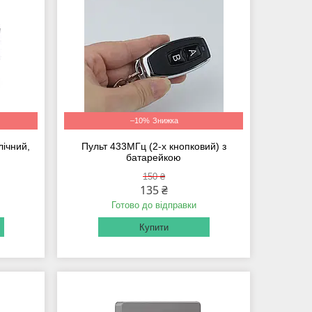
–10%
лічний,
Пульт 433МГц (2-х кнопковий) з
батарейкою
150 ₴
135 ₴
Готово до відправки
Купити