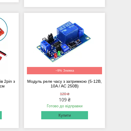
–9%
в 2pin з
Модуль реле часу з затримкою (5-12В,
5см
10A / AC 250В)
120 ₴
109 ₴
Готово до відправки
Купити