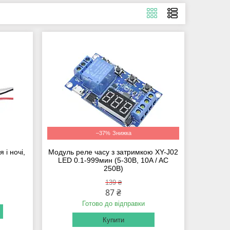
–37%
 і ночі,
Модуль реле часу з затримкою XY-J02
LED 0.1-999мин (5-30В, 10A / AC
250В)
139 ₴
87 ₴
Готово до відправки
Купити