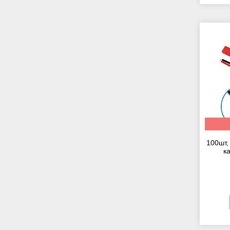
100шт,
к