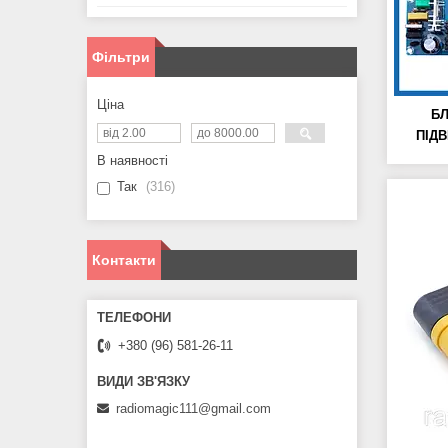
Фільтри
Ціна
БЛ
ПІД
В наявності
Так
316
Контакти
+380 (96) 581-26-11
radiomagic111@gmail.com