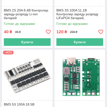
BMS 2S 20A 8,4В Контролер
BMS 3S 100A 11,1В
заряду-розряду Li-ion
Контролер заряду розряду
батарей
LiFePO4 батарей,
балансування
Готово до відправки
Готово до відправки
40
120
₴
₴
45 ₴
200 ₴
Купити
Купити
–40%
BMS 5S 100A 18.5В