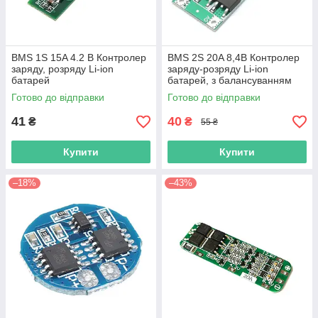
BMS 1S 15A 4.2 В Контролер
BMS 2S 20A 8,4В Контролер
заряду, розряду Li-ion
заряду-розряду Li-ion
батарей
батарей, з балансуванням
Готово до відправки
Готово до відправки
41
40
₴
₴
55 ₴
Купити
Купити
–18%
–43%