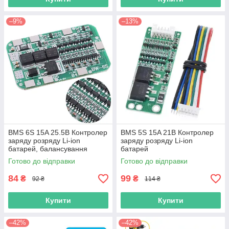
–9%
–13%
BMS 6S 15A 25.5В Контролер
BMS 5S 15A 21В Контролер
заряду розряду Li-ion
заряду розряду Li-ion
батарей, балансування
батарей
Готово до відправки
Готово до відправки
84
99
₴
₴
92 ₴
114 ₴
Купити
Купити
–42%
–42%