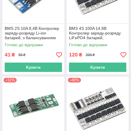
BMS 2S 10A 8,4В Контролер
BMS 4S 100A 14.8В
заряду-розряду Li-ion
Контролер заряду-розряду
батарей, з балансуванням
LiFePO4 батарей,
балансування
Готово до відправки
Готово до відправки
41
120
₴
₴
50 ₴
200 ₴
Купити
Купити
–11%
–40%