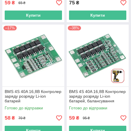
59
75
₴
₴
65 ₴
Купити
Купити
–17%
–38%
BMS 4S 40A 16,8В Контролер
BMS 4S 40A 16,8В Контролер
заряду розряду Li-ion
заряду розряду Li-ion
батарей
батарей, балансування
Готово до відправки
Готово до відправки
58
59
₴
₴
70 ₴
95 ₴
Купити
Купити