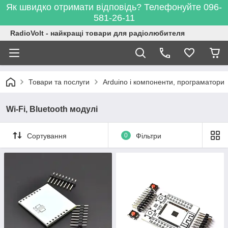
Як швидко отримати відповідь? Телефонуйте 096-
581-26-11
RadioVolt - найкращі товари для радіолюбителя
Товари та послуги
Arduino і компоненти, програматори
Wi-Fi, Bluetooth модулі
Сортування
0
Фільтри