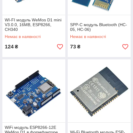
WI-FI модуль WeMos D1 mini
V3.0.0, 16MB, ESP8266,
SPP-C модуль Bluetooth (HC-
CH340
05, HC-06)
Немає в наявності
Немає в наявності
124
73
₴
₴
WiFi модуль ESP8266-12E
WeMos D1 в формфакторе
Wi-Fi Bluetooth модуль ESP-