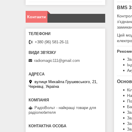
BMS 3
Контро
Контакти
з’єднан
замикан
Цей мод
електро
+380 (96) 581-26-11
Рекоме
За
radiomagic111@gmail.com
Ін
Ак
Основ
вулиця Михайла Грушевського, 21,
Чернівці, Україна
Кі
На
По
Ба
РадіоВольт - найкращі товари для
За
радіолюбителя
За
За
За