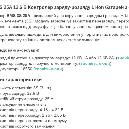
S 25A 12,6 В Контролер заряду-розряду Li-ion батарей 
лер
BMS 3S 25A
призначений для керування зарядом і розрядом
Li
их елементів (3S). Модуль забезпечує захист від перезаряду, пере
ня, а також підтримує функцію балансування для рівномірного роз
уль ідеально підходить для використання у портативних пристроях
транспорту та інших автономних системах живлення.
ндовані аксесуари:
рядні пристрої з індикатором заряду: 12.6В 1А або 12.6В 2А. (
тисні
дикатор заряду для зручного моніторингу. (
тисність сюди
)
умулятори 18650 (
тисніть сюди
)
ні характеристики:
лькість елементів: 3S (3 шт.)
пруга заряду: 12.6 В
стійний струм розряду: 25 А
лансування елементів: є
хист від перезаряду: 4.18 - 4.22 В
хист від перерозряду: 2.75 - 2.85 В
хист від перевантаження по струму
хист від короткого замикання