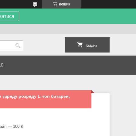
Кошик
затися
Кошик
АС
 заряду розряду Li-ion батарей,
айті — 100 ₴