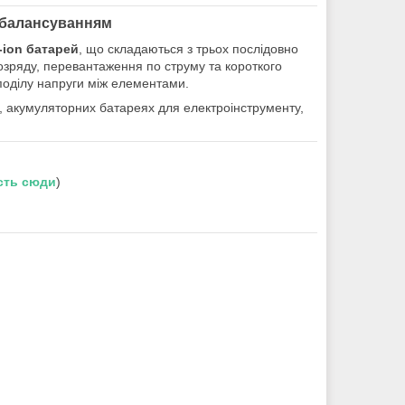
з балансуванням
-ion батарей
, що складаються з трьох послідовно
розряду, перевантаження по струму та короткого
поділу напруги між елементами.
, акумуляторних батареях для електроінструменту,
сть сюди
)