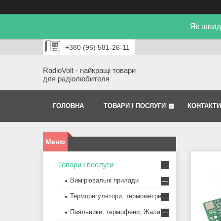
Як швид
+380 (96) 581-26-11
RadioVolt - найкращі товари
для радіолюбителя
ГОЛОВНА
ТОВАРИ І ПОСЛУГИ
КОНТАКТИ
Товари і послуги
Вимірювальні прилади
Терморегулятори, термометри
Паяльники, термофени, Жала