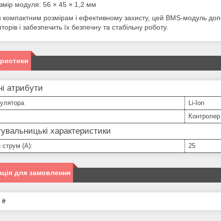
змір модуля: 56 × 45 × 1,2 мм
и компактним розмірам і ефективному захисту, цей BMS-модуль до
торів і забезпечить їх безпечну та стабільну роботу.
еристики
і атрибути
мулятора
Li-Ion
Контролер
увальницькі характеристики
 струм (А):
25
ція для замовлення
 ₴