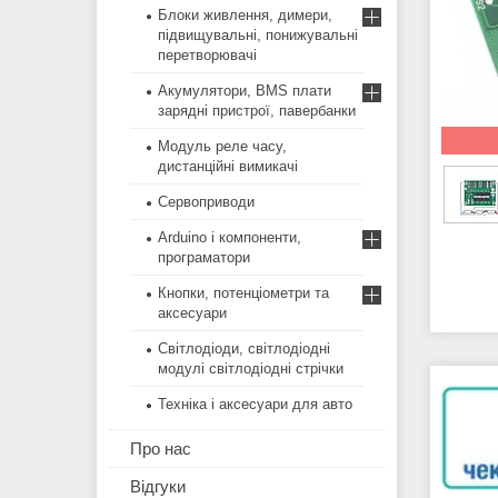
Блоки живлення, димери,
підвищувальні, понижувальні
перетворювачі
Акумулятори, BMS плати
зарядні пристрої, павербанки
Модуль реле часу,
дистанційні вимикачі
Сервоприводи
Arduino і компоненти,
програматори
Кнопки, потенціометри та
аксесуари
Світлодіоди, світлодіодні
модулі світлодіодні стрічки
Техніка і аксесуари для авто
Про нас
Відгуки