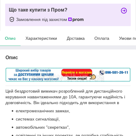
Що таке купити з Пром?
Замовлення під захистом
Опис
Характеристики
Доставка
Оплата
Умови п
Опис
Цей бездротовий вимикач розроблений для дистанційного
керування навантаженнями до 10А, гарантуючи надійність і
довговічність. Він ідеально підходить для використання в
електромеханічних замках,
системах сигналізації,
автомобільних "секретках",
освітленні та інших проектах, де потрібна стабільність