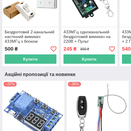
Бездротовий 2-канальний
433МГц одноканальний
433М
настінний вимикач
бездротовий вимикач на
безд
433МГц з блоком
220В + Пульт
+ 2 
керування, 220В
500
245
540
₴
₴
300 ₴
Купити
Купити
Акційні пропозиції та новинки
–37%
–36%