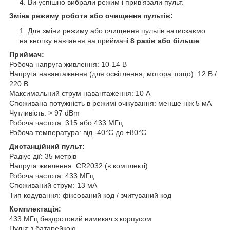
Ви успішно вибрали режим і прив’язали пульт.
Зміна режиму роботи або очищення пультів:
Для зміни режиму або очищення пультів натискаємо
на кнопку навчання на приймачі
8 разів або більше
.
Приймач:
Робоча напруга живлення: 10-14 В
Напруга навантаження (для освітлення, мотора тощо): 12 В /
220 В
Максимальний струм навантаження: 10 A
Споживана потужність в режимі очікування: менше ніж 5 мА
Чутливість: > 97 dBm
Робоча частота: 315 або 433 МГц
Робоча температура: від -40°C до +80°C
Дистанційний пульт:
Радіус дії: 35 метрів
Напруга живлення: CR2032 (в комплекті)
Робоча частота: 433 МГц
Споживаний струм: 13 мА
Тип кодування: фіксований код / зчитуваний код
Комплектація:
433 МГц бездротовий вимикач з корпусом
Пульт з батарейкою