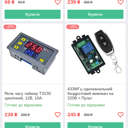
68
239
₴
₴
90 ₴
300 ₴
Купити
Купити
–20%
–18%
433МГц одноканальний
Реле часу таймер T3230
бездротовий вимикач на
циклічний, 12В, 10А
220В + Пульт
Готово до відправки
Готово до відправки
239
245
₴
₴
300 ₴
300 ₴
Купити
Купити