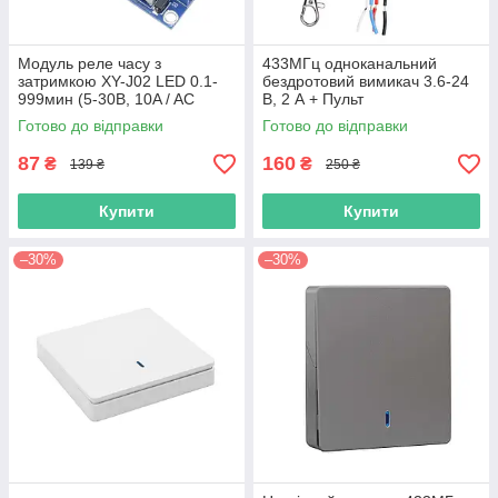
Модуль реле часу з
433МГц одноканальний
затримкою XY-J02 LED 0.1-
бездротовий вимикач 3.6-24
999мин (5-30В, 10A / AC
В, 2 А + Пульт
250В)
Готово до відправки
Готово до відправки
87
160
₴
₴
139 ₴
250 ₴
Купити
Купити
–30%
–30%