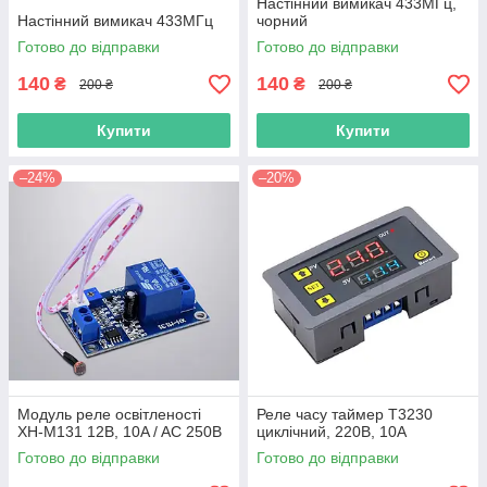
Настінний вимикач 433МГц,
Настінний вимикач 433МГц
чорний
Готово до відправки
Готово до відправки
140
140
₴
₴
200 ₴
200 ₴
Купити
Купити
–24%
–20%
Модуль реле освітленості
Реле часу таймер T3230
XH-M131 12В, 10A / AC 250В
циклічний, 220В, 10А
Готово до відправки
Готово до відправки