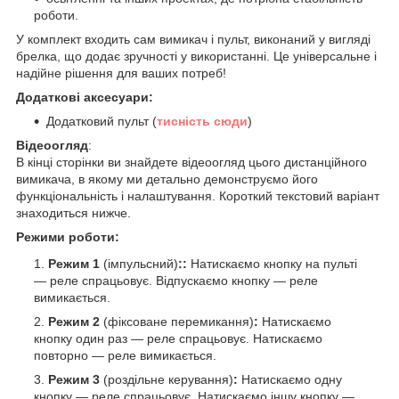
роботи.
У комплект входить сам вимикач і пульт, виконаний у вигляді
брелка, що додає зручності у використанні. Це універсальне і
надійне рішення для ваших потреб!
Додаткові аксесуари:
Додатковий пульт (
тисність сюди
)
Відеоогляд
:
В кінці сторінки ви знайдете відеоогляд цього дистанційного
вимикача, в якому ми детально демонструємо його
функціональність і налаштування. Короткий текстовий варіант
знаходиться нижче.
Режими роботи:
Режим 1
(імпульсний)
::
Натискаємо кнопку на пульті
— реле спрацьовує. Відпускаємо кнопку — реле
вимикається.
Режим 2
(фіксоване перемикання)
:
Натискаємо
кнопку один раз — реле спрацьовує. Натискаємо
повторно — реле вимикається.
Режим 3
(роздільне керування)
:
Натискаємо одну
кнопку — реле спрацьовує. Натискаємо іншу кнопку —