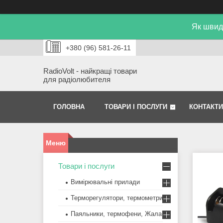
Як швид
+380 (96) 581-26-11
RadioVolt - найкращі товари
для радіолюбителя
ГОЛОВНА
ТОВАРИ І ПОСЛУГИ
КОНТАКТИ
Товари і послуги
Вимірювальні прилади
Терморегулятори, термометри
Паяльники, термофени, Жала