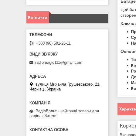
Батаре
Цей бат
створен
Контакти
Ключов
Пр
Су
На
+380 (96) 581-26-11
Основн
Ти
radiomagic111@gmail.com
Кі
Ро
До
Ма
вулиця Михайла Грушевського, 21,
Ко
Чернівці, Україна
Характ
РадіоВольт - найкращі товари для
радіолюбителя
Корист
Висновк