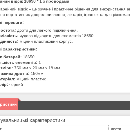
йний відсік 18650 * 1 з проводами
арейний відсік – це зручне і практичне рішення для використання а
ня портативних джерел живлення, ліхтарів, іграшок та для різномані
і переваги:
остота:
дроти для легкого підключення.
місність:
чудово підходить для елементів 18650.
дійність:
міцний пластиковий корпус.
і характеристики:
п батарей:
18650
лькість елементів:
1
зміри:
750 мм х 20 мм х 18 мм
вжина дротів:
150мм
теріал:
міцний пластик
лір:
чорний
еристики
увальницькі характеристики
и:
дроти