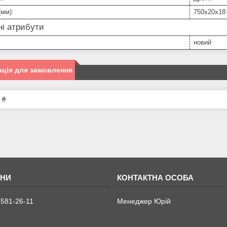
(мм):
750х20х18
і атрибути
новий
ція для замовлення
 ₴
 581-26-11
Менеджер Юрій