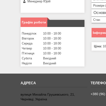
Менеджер Юрій
Розміри 
Основн
Стан
Графік роботи
Інформа
Понеділок
10:00
18:00
Вівторок
10:00
18:00
Середа
10:00
18:00
Ціна:
10
Четвер
10:00
18:00
Пʼятниця
10:00
18:00
Субота
Вихідний
Неділя
Вихідний
+380 (96)
вулиця Михайла Грушевського, 21,
Чернівці, Україна