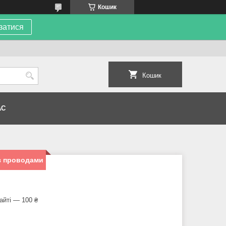
Кошик
затися
Кошик
АС
 з проводами
айті — 100 ₴