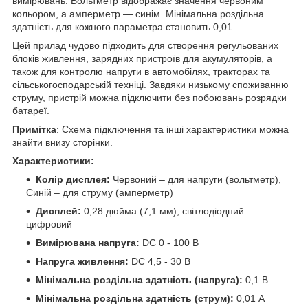
вимірювань. Вольтметр відображає значення червоним
кольором, а амперметр — синім. Мінімальна роздільна
здатність для кожного параметра становить 0,01
Цей прилад чудово підходить для створення регульованих
блоків живлення, зарядних пристроїв для акумуляторів, а
також для контролю напруги в автомобілях, тракторах та
сільськогосподарській техніці.
Завдяки низькому споживанню
струму, пристрій можна підключити без побоювань розрядки
батареї.
Примітка
: Схема підключення та інші характеристики можна
знайти внизу сторінки.
Характеристики:
Колір дисплея:
Червоний – для напруги (вольтметр),
Синій – для струму (амперметр)
Дисплей:
0,28 дюйма (7,1 мм), світлодіодний
цифровий
Вимірювана напруга:
DC 0 - 100 В
Напруга живлення:
DC 4,5 - 30 В
Мінімальна роздільна здатність (напруга):
0,1 В
Мінімальна роздільна здатність (струм):
0,01 A