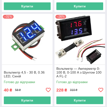
Купити
Купити
–31%
–26%
Вольтметр — Амперметр 0-
Вольтметр 4,5 - 30 В, 0.36
100 В, 0-100 А з Шунтом 100
LED, Синій
А FL-2
Готово до відправки
Готово до відправки
40
228
₴
₴
58 ₴
310 ₴
Купити
Купити