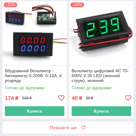
–21%
–20%
Вбудований Вольтметр -
Вольтметр цифровий AC 70-
Амперметр 0-200В, 0-10А, 4
500V, 0.36 LED (змінний
розряду
струм), зелений
Готово до відправки
Готово до відправки
174
40
₴
₴
220 ₴
50 ₴
Купити
Купити
Показати ще