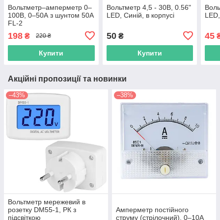
Вольтметр–амперметр 0–
Вольтметр 4,5 - 30В, 0.56"
Воль
100В, 0–50А з шунтом 50А
LED, Синій, в корпусі
LED,
FL-2
198
50
45
₴
₴
220 ₴
Купити
Купити
Акційні пропозиції та новинки
–43%
–38%
Вольтметр мережевий в
розетку DM55-1, РК з
Амперметр постійного
підсвіткою
струму (стрілочний), 0–10А