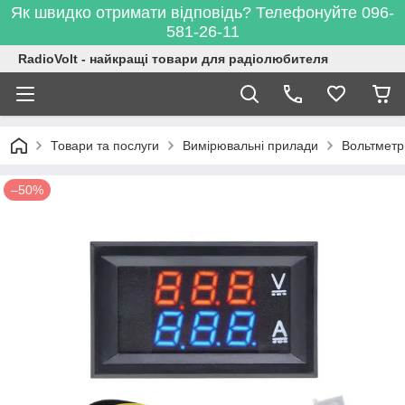
Як швидко отримати відповідь? Телефонуйте 096-
581-26-11
RadioVolt - найкращі товари для радіолюбителя
Товари та послуги
Вимірювальні прилади
Вольтметр
–50%