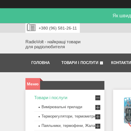
Як швид
+380 (96) 581-26-11
RadioVolt - найкращі товари
для радіолюбителя
ГОЛОВНА
ТОВАРИ І ПОСЛУГИ
КОНТАКТИ
Товари і послуги
Вимірювальні прилади
Терморегулятори, термометри
Паяльники, термофени, Жала