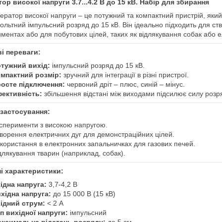
ор високої напруги 3.7...4.2 В до 15 кВ. Набір для збирання
ератор високої напруги – це потужний та компактний пристрій, який
ольтний імпульсний розряд до 15 кВ. Він ідеально підходить для ст
ментах або для побутових цілей, таких як відлякування собак або е
і переваги:
тужний вихід:
імпульсний розряд до 15 кВ.
мпактний розмір:
зручний для інтеграції в різні пристрої.
осте підключення:
червоний дріт – плюс, синій – мінус.
ективність:
збільшення відстані між виходами підсилює силу розр
застосування:
сперименти з високою напругою.
ворення електричних дуг для демонстраційних цілей.
користання в електронних запальничках для газових печей.
длякування тварин (наприклад, собак).
і характеристики:
ідна напруга:
3,7-4,2 В
хідна напруга:
до 15 000 В (15 кВ)
ідний струм:
< 2 А
п вихідної напруги:
імпульсний