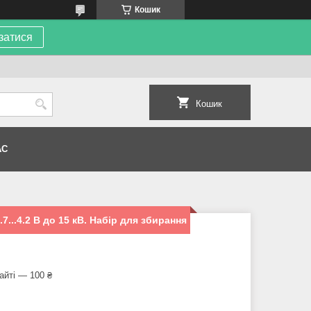
Кошик
затися
Кошик
АС
7...4.2 В до 15 кВ. Набір для збирання
айті — 100 ₴