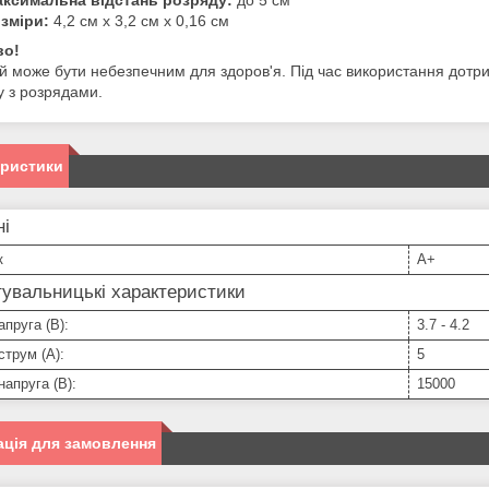
ксимальна відстань розряду:
до 5 см
зміри:
4,2 см х 3,2 см х 0,16 см
во!
й може бути небезпечним для здоров'я. Під час використання дотр
у з розрядами.
еристики
ні
к
A+
увальницькі характеристики
апруга (В):
3.7 - 4.2
струм (А):
5
напруга (В):
15000
ція для замовлення