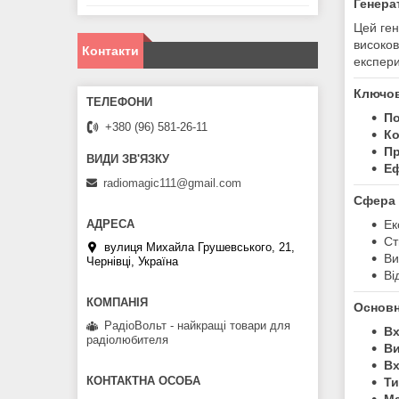
Генерат
Цей ген
високов
Контакти
експери
Ключов
По
+380 (96) 581-26-11
Ко
Пр
Еф
radiomagic111@gmail.com
Сфера 
Ек
Ст
вулиця Михайла Грушевського, 21,
Ви
Чернівці, Україна
Ві
Основн
РадіоВольт - найкращі товари для
Вх
радіолюбителя
Ви
Вх
Ти