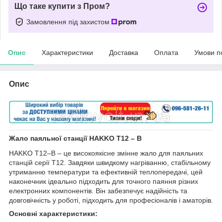
Що таке купити з Пром?
Замовлення під захистом
Опис
Характеристики
Доставка
Оплата
Умови п
Опис
Жало
паяльної станції
HAKKO T12 – B
HAKKO T12–B – це високоякісне змінне жало для паяльних
станцій серії T12. Завдяки швидкому нагріванню, стабільному
утриманню температури та ефективній теплопередачі, цей
наконечник ідеально підходить для точного паяння різних
електронних компонентів. Він забезпечує надійність та
довговічність у роботі, підходить для професіоналів і аматорів.
Основні характеристики: