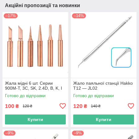
Акційні пропозиції та новинки
–17%
–14%
Жала мідні 6 шт. Серии
Жало паяльної станції Hakko
900M-T, 3C, SK, 2.4D, B, K, I
T12 — JL02
Готово до відправки
Готово до відправки
100
120
₴
₴
120 ₴
140 ₴
Купити
Купити
–9%
–9%