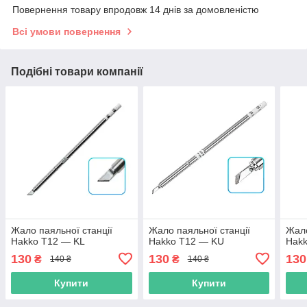
Повернення товару впродовж 14 днів за домовленістю
Всі умови повернення
Подібні товари компанії
Жало паяльної станції
Жало паяльної станції
Жало
Hakko T12 — KL
Hakko T12 — KU
Hak
130
130
130
₴
₴
140 ₴
140 ₴
Купити
Купити