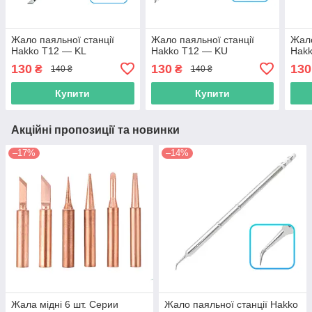
Жало паяльної станції
Жало паяльної станції
Жало
Hakko T12 — KL
Hakko T12 — KU
Hak
130
130
130
₴
₴
140 ₴
140 ₴
Купити
Купити
Акційні пропозиції та новинки
–17%
–14%
Жала мідні 6 шт. Серии
Жало паяльної станції Hakko