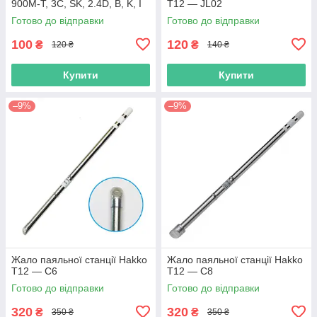
900M-T, 3C, SK, 2.4D, B, K, I
T12 — JL02
Готово до відправки
Готово до відправки
100
120
₴
₴
120 ₴
140 ₴
Купити
Купити
–9%
–9%
Жало паяльної станції Hakko
Жало паяльної станції Hakko
T12 — C6
T12 — C8
Готово до відправки
Готово до відправки
320
320
₴
₴
350 ₴
350 ₴