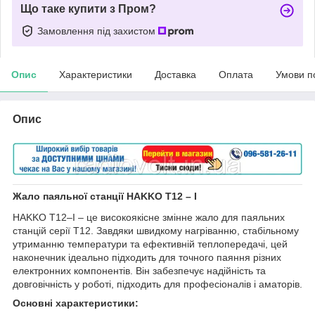
Що таке купити з Пром?
Замовлення під захистом
Опис
Характеристики
Доставка
Оплата
Умови п
Опис
Жало
паяльної станції
HAKKO T12 – I
HAKKO T12–I – це високоякісне змінне жало для паяльних
станцій серії T12. Завдяки швидкому нагріванню, стабільному
утриманню температури та ефективній теплопередачі, цей
наконечник ідеально підходить для точного паяння різних
електронних компонентів. Він забезпечує надійність та
довговічність у роботі, підходить для професіоналів і аматорів.
Основні характеристики: