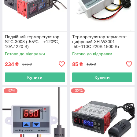
Подвійний терморегулятор
Терморегулятор термостат
STC-3008 (-55ºC... +120ºC,
цифровий XH-W3001
10A / 220 В)
-50~110С 220В 1500 Вт
Готово до відправки
Готово до відправки
234
85
₴
₴
375 ₴
135 ₴
Купити
Купити
–32%
–32%