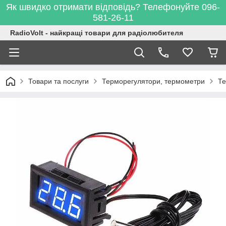
Як швидко отримати відповідь? Телефонуйте 096-
581-26-11
RadioVolt - найкращі товари для радіолюбителя
Товари та послуги
Терморегулятори, термометри
Те