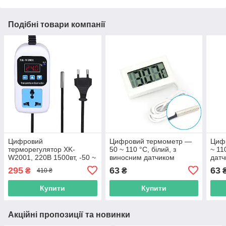
Подібні товари компанії
Цифровий
Цифровий термометр —
Циф
терморегулятор XK-
50 ~ 110 °C, білий, з
~ 11
W2001, 220В 1500вт, -50 ~
виносним датчиком
датч
+110°C, з виносним
(автономний)
295
63
63
₴
₴
410 ₴
датчиком
Купити
Купити
Акційні пропозиції та новинки