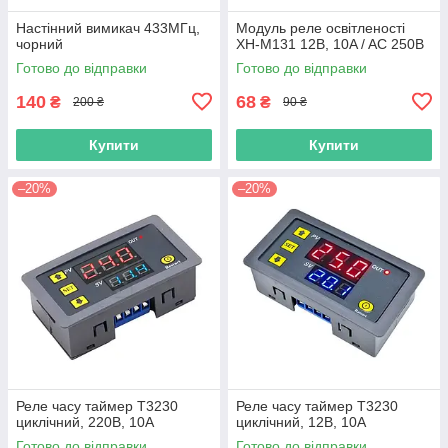
Настінний вимикач 433МГц,
Модуль реле освітленості
чорний
XH-M131 12В, 10A / AC 250В
Готово до відправки
Готово до відправки
140
68
₴
₴
200 ₴
90 ₴
Купити
Купити
–20%
–20%
Реле часу таймер T3230
Реле часу таймер T3230
циклічний, 220В, 10А
циклічний, 12В, 10А
Готово до відправки
Готово до відправки