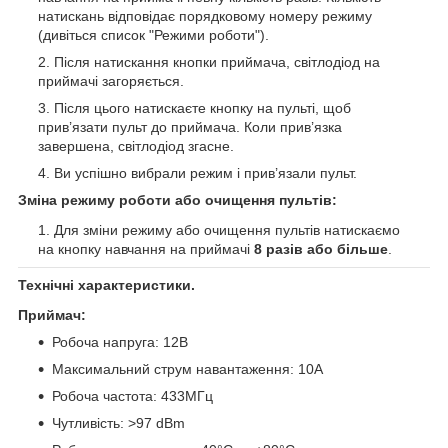
натискань відповідає порядковому номеру режиму
(дивіться список "Режими роботи").
Після натискання кнопки приймача, світлодіод на
приймачі загоряється.
Після цього натискаєте кнопку на пульті, щоб
прив’язати пульт до приймача. Коли прив’язка
завершена, світлодіод згасне.
Ви успішно вибрали режим і прив’язали пульт.
Зміна режиму роботи або очищення пультів:
Для зміни режиму або очищення пультів натискаємо
на кнопку навчання на приймачі
8 разів або більше
.
Технічні характеристики.
Приймач:
Робоча напруга: 12В
Максимальний струм навантаження: 10А
Робоча частота: 433МГц
Чутливість: >97 dBm