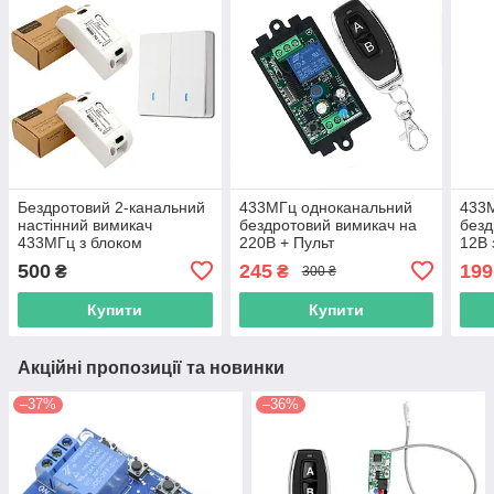
Бездротовий 2-канальний
433МГц одноканальний
433
настінний вимикач
бездротовий вимикач на
безд
433МГц з блоком
220В + Пульт
12В 
керування, 220В
500
245
199
₴
₴
300 ₴
Купити
Купити
Акційні пропозиції та новинки
–37%
–36%