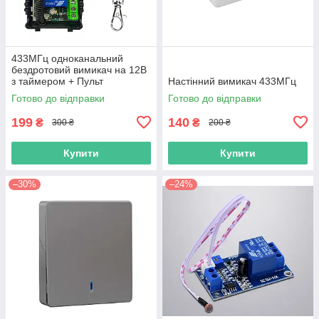
433МГц одноканальний
бездротовий вимикач на 12В
з таймером + Пульт
Настінний вимикач 433МГц
Готово до відправки
Готово до відправки
199
140
₴
₴
300 ₴
200 ₴
Купити
Купити
–30%
–24%