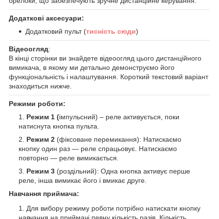
брелоки, що забезпечують зручне дистанційне керування.
Додаткові аксесуари:
Додатковий пульт (
тисність сюди
)
Відеоогляд
:
В кінці сторінки ви знайдете відеоогляд цього дистанційного
вимикача, в якому ми детально демонструємо його
функціональність і налаштування. Короткий текстовий варіант
знаходиться нижче.
Режими роботи:
Режим 1 (
імпульсний) – реле активується, поки
натиснута кнопка пульта.
Режим 2
(фіксоване перемикання): Натискаємо
кнопку один раз — реле спрацьовує. Натискаємо
повторно — реле вимикається.
Режим 3
(роздільний): Одна кнопка активує перше
реле, інша вимикає його і вмикає друге.
Навчання приймача:
Для вибору режиму роботи потрібно натискати кнопку
навчання на приймачі певну кількість разів. Кількість