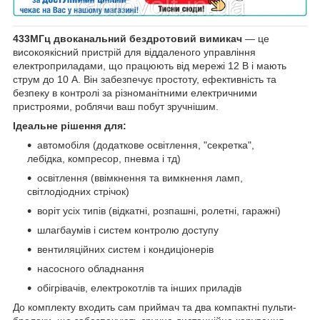
433МГц двоканальний бездротовий вимикач
— це
високоякісний пристрій для віддаленого управління
електроприладами, що працюють від мережі 12 В і мають
струм до 10 А. Він забезпечує простоту, ефективність та
безпеку в контролі за різноманітними електричними
пристроями, роблячи ваш побут зручнішим.
Ідеальне рішення для:
автомобіля (додаткове освітлення, "секретка",
лебідка, компресор, пневма і тд)
освітлення (ввімкнення та вимкнення ламп,
світлодіодних стрічок)
воріт усіх типів (відкатні, розпашні, ролетні, гаражні)
шлагбаумів і систем контролю доступу
вентиляційних систем і кондиціонерів
насосного обладнання
обігрівачів, електрокотлів та інших приладів
До комплекту входить сам приймач та два компактні пульти-