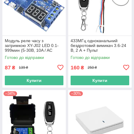
Модуль реле часу з
433МГц одноканальний
затримкою XY-J02 LED 0.1-
бездротовий вимикач 3.6-24
999мин (5-30В, 10A / AC
В, 2 А + Пульт
250В)
Готово до відправки
Готово до відправки
87
160
₴
₴
139 ₴
250 ₴
Купити
Купити
–34%
–30%