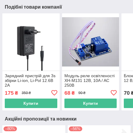
Подібні товари компанії
Зарядний пристрій для 3s
Модуль реле освітленості
Блок
збірки Li-ion, Li-Pol 12.6В
XH-M131 12В, 10A / AC
12 В
2A
250В
175
68
70
₴
₴
350 ₴
90 ₴
Купити
Купити
Акційні пропозиції та новинки
–80%
–56%