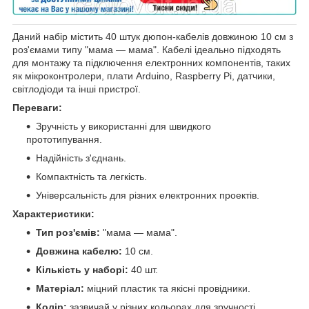
Даний набір містить 40 штук дюпон-кабелів довжиною 10 см з
роз'ємами типу "мама — мама". Кабелі ідеально підходять
для монтажу та підключення електронних компонентів, таких
як мікроконтролери, плати Arduino, Raspberry Pi, датчики,
світлодіоди та інші пристрої.
Переваги:
Зручність у використанні для швидкого
прототипування.
Надійність з'єднань.
Компактність та легкість.
Універсальність для різних електронних проектів.
Характеристики:
Тип роз'ємів:
"мама — мама".
Довжина кабелю:
10 см.
Кількість у наборі:
40 шт.
Матеріал:
міцний пластик та якісні провідники.
Колір:
зазвичай у різних кольорах для зручності