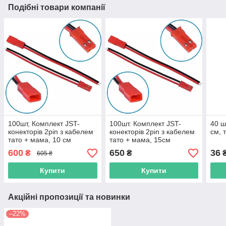
Подібні товари компанії
100шт, Комплект JST-
100шт. Комплект JST-
40 ш
конекторів 2pin з кабелем
конекторів 2pin з кабелем
см, 
тато + мама, 10 см
тато + мама, 15см
600
650
36
₴
₴
605 ₴
Купити
Купити
Акційні пропозиції та новинки
–22%