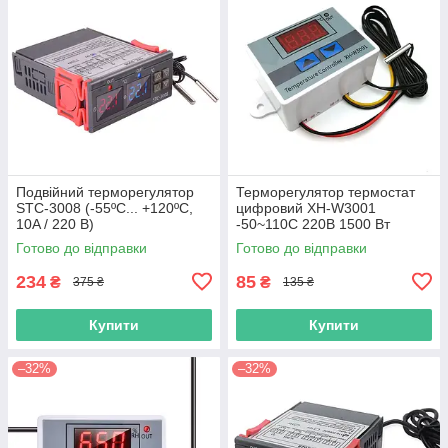
Подвійний терморегулятор
Терморегулятор термостат
STC-3008 (-55ºC... +120ºC,
цифровий XH-W3001
10A / 220 В)
-50~110С 220В 1500 Вт
Готово до відправки
Готово до відправки
234
85
₴
₴
375 ₴
135 ₴
Купити
Купити
–32%
–32%