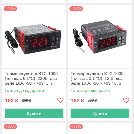
–40%
–40%
Терморегулятор STC-1000
Терморегулятор STC-1000
(точність 0.1°C), 220В, два
(точність 0.1 °C), 12 В, два
реле 10А, -50 ~ +99°C, з
реле 10 А, -50 ~ +99 °C, з
виносним датчиком
виносним датчиком
Готово до відправки
Готово до відправки
162
162
₴
₴
269 ₴
269 ₴
Купити
Купити
–38%
–37%