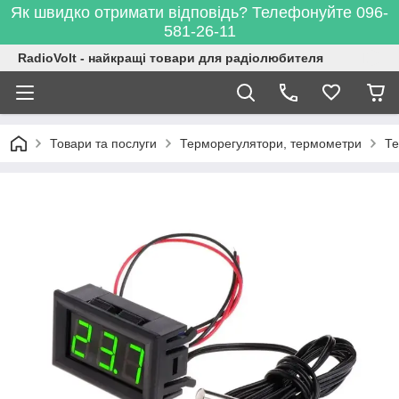
Як швидко отримати відповідь? Телефонуйте 096-
581-26-11
RadioVolt - найкращі товари для радіолюбителя
Товари та послуги
Терморегулятори, термометри
Те