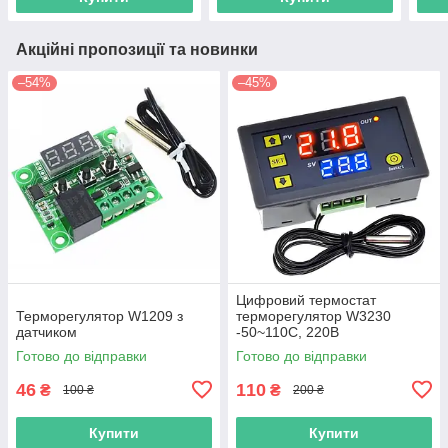
Акційні пропозиції та новинки
–54%
–45%
Цифровий термостат
Терморегулятор W1209 з
терморегулятор W3230
датчиком
-50~110С, 220В
Готово до відправки
Готово до відправки
46
110
₴
₴
100 ₴
200 ₴
Купити
Купити