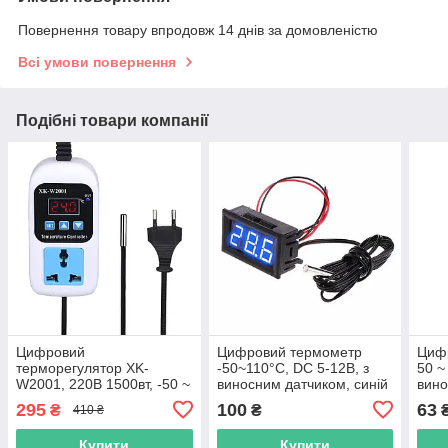
Повернення товару впродовж 14 днів за домовленістю
Всі умови повернення
Подібні товари компанії
Цифровий
Цифровий термометр
Циф
терморегулятор XK-
-50~110°C, DC 5-12В, з
50 ~
W2001, 220В 1500вт, -50 ~
виносним датчиком, синій
вино
+110°C, з виносним
(авт
295
100
63
₴
₴
410 ₴
датчиком
Купити
Купити