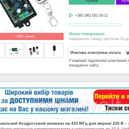
Купи
Купити
+380 (96) 581-26-11
–18%
повернення товару протягом 14 д
У компанії підключені електронні
покидаючи сайту.
нальний бездротовий вимикач на 433 МГц для мережі 220 В
– 
ійного керування електроприладами з навантаженням до 10 А. Цей 