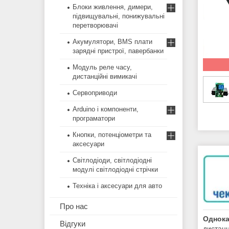
Блоки живлення, димери,
підвищувальні, понижувальні
перетворювачі
Акумулятори, BMS плати
зарядні пристрої, павербанки
Модуль реле часу,
дистанційні вимикачі
Сервоприводи
Arduino і компоненти,
програматори
Кнопки, потенціометри та
аксесуари
Світлодіоди, світлодіодні
модулі світлодіодні стрічки
Техніка і аксесуари для авто
Про нас
Однока
Відгуки
дистанц