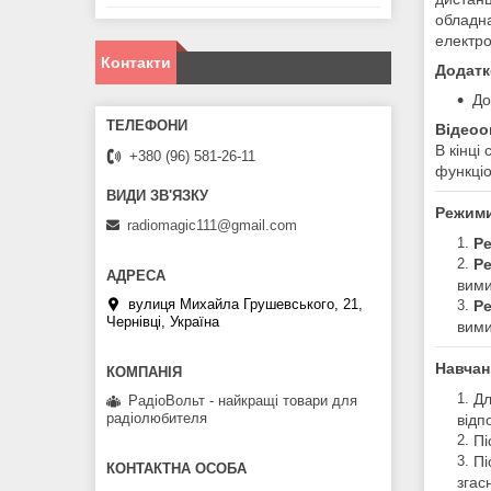
обладна
електро
Контакти
Додатк
До
Відеоо
В кінці
+380 (96) 581-26-11
функціо
Режими
radiomagic111@gmail.com
Р
Р
вими
вулиця Михайла Грушевського, 21,
Р
Чернівці, Україна
вими
Навчан
Дл
РадіоВольт - найкращі товари для
радіолюбителя
відп
Пі
Пі
згас