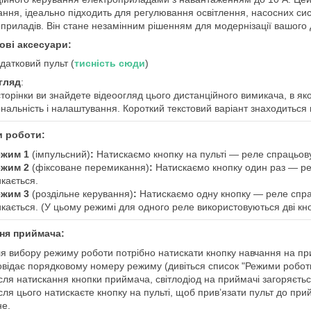
ння, ідеально підходить для регулювання освітлення, насосних систе
приладів. Він стане незамінним рішенням для модернізації вашого д
ові аксесуари:
датковий пульт (
тисність сюди
)
гляд
:
 сторінки ви знайдете відеоогляд цього дистанційного вимикача, в 
нальність і налаштування. Короткий текстовий варіант знаходиться
 роботи:
ежим 1
(імпульсний)
:
Натискаємо кнопку на пульті — реле спрацьову
ежим 2
(фіксоване перемикання)
:
Натискаємо кнопку один раз — ре
кається.
ежим 3
(роздільне керування)
:
Натискаємо одну кнопку — реле спра
кається. (У цьому режимі для одного реле використовуються дві кно
ня приймача:
я вибору режиму роботи потрібно натискати кнопку навчання на прийм
овідає порядковому номеру режиму (дивіться список "Режими роботи
сля натискання кнопки приймача, світлодіод на приймачі загоряєтьс
сля цього натискаєте кнопку на пульті, щоб прив’язати пульт до при
не.