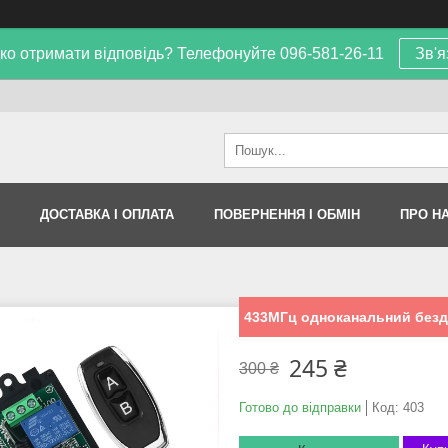
ко отримати відповідь? Телефонуйте 096-581-26-11
Зв'я
ДОСТАВКА І ОПЛАТА
ПОВЕРНЕННЯ І ОБМІН
ПРО Н
433МГц одноканальний безд
245 ₴
300 ₴
Готово до відправки
Код:
403