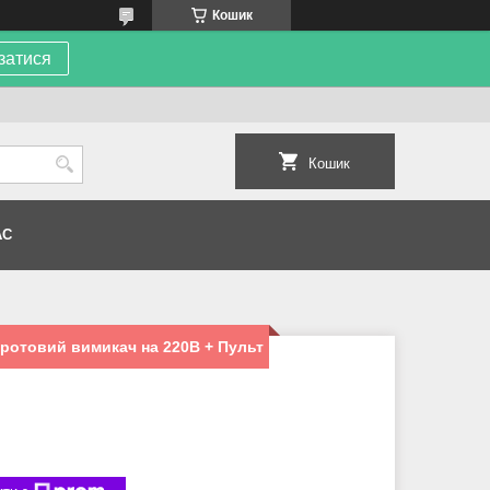
Кошик
затися
Кошик
АС
ротовий вимикач на 220В + Пульт