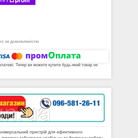
ти з
нів
за домовленістю
 платежі. Тепер ви можете купити будь-який товар не
універсальний пристрій для ефективного
вимикач забезпечує стабільну та безпечну роботу