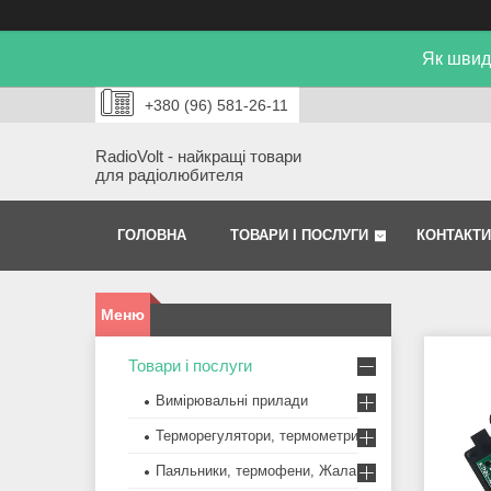
Як швид
+380 (96) 581-26-11
RadioVolt - найкращі товари
для радіолюбителя
ГОЛОВНА
ТОВАРИ І ПОСЛУГИ
КОНТАКТИ
Товари і послуги
Вимірювальні прилади
Терморегулятори, термометри
Паяльники, термофени, Жала