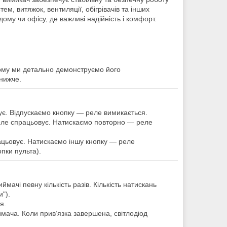
м, витяжок, вентиляції, обігрівачів та інших
ому чи офісу, де важливі надійність і комфорт.
якому ми детально демонструємо його
 нижче.
є. Відпускаємо кнопку — реле вимикається.
ле спрацьовує. Натискаємо повторно — реле
цьовує. Натискаємо іншу кнопку — реле
пки пульта).
ачі певну кількість разів. Кількість натискань
").
я.
ймача. Коли прив’язка завершена, світлодіод