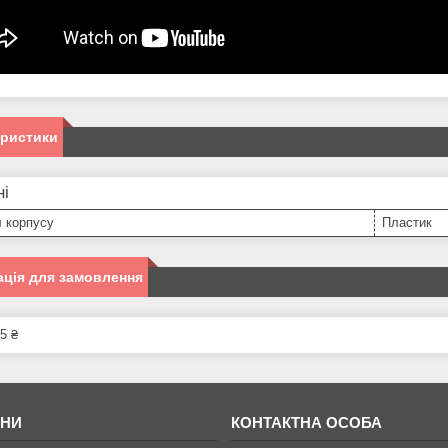
еристики
ні
 корпусу
Пластик
ція для замовлення
5 ₴