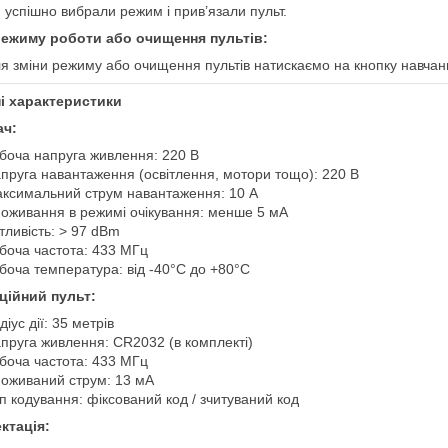
 успішно вибрали режим і прив’язали пульт.
режиму роботи або очищення пультів:
я зміни режиму або очищення пультів натискаємо на кнопку навча
ні характеристики
ч:
боча напруга живлення: 220 В
пруга навантаження (освітлення, мотори тощо): 220 В
ксимальний струм навантаження: 10 А
оживання в режимі очікування: менше 5 мА
тливість: > 97 dBm
боча частота: 433 МГц
боча температура: від -40°C до +80°C
ційний пульт:
діус дії: 35 метрів
пруга живлення: CR2032 (в комплекті)
боча частота: 433 МГц
оживаний струм: 13 мА
п кодування: фіксований код / зчитуваний код
ктація: