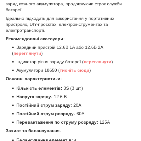
заряд кожного акумулятора, продовжуючи строк служби
батареї.
Ідеально підходить для використання у портативних
пристроях, DIY-проєктах, електроінструментах та
електротранспорті.
Рекомендовані аксесуари:
Зарядний пристрій 12.6В 1А або 12.6В 2А
(
переглянути
)
Індикатор рівня заряду батареї (
переглянути
)
Акумулятори 18650 (
тисніть сюди
)
Основні характеристики:
Кількість елементів:
3S (3 шт.)
Напруга заряду:
12.6 В
Постійний струм заряду:
20А
Постійний струм розряду:
60А
Перевантаження по струму розряду:
125А
Захист та балансування:
Балансування елементів:
є