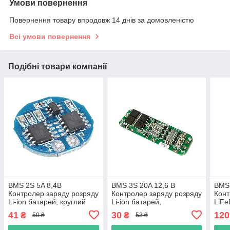
Умови повернення
Повернення товару впродовж 14 днів за домовленістю
Всі умови повернення
Подібні товари компанії
BMS 2S 5A 8,4В
BMS 3S 20A 12,6 В
BMS 
Контролер заряду розряду
Контролер заряду розряду
Конт
Li-ion батарей, круглий
Li-ion батарей,
LiFe
балансування
бал
41
30
120
₴
₴
50 ₴
53 ₴