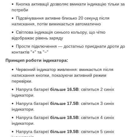
Кнопка активації дозволяє вмикати індикацію тільки за
потреби
Підсвічування активне близько 20 секунд після
натискання, потім вимикається автоматично
Світлова індикація синього кольору, що чітко
відображає рівень заряду
Просте підключення — достатньо приєднати дроти до
контактів "+" та "−"
Принцип роботи індикатора:
Червоний індикатор живлення: вмикається після
натискання кнопки, показуючи активний режим
перевірки.
Напруга батареї
більше 16.5В
: світиться 2 синіх
індикатори.
Напруга батареї
більше 17.5В
: світиться 3 синіх
індикатори.
Напруга батареї
більше 18.5В
: світиться 4 синіх
індикатори.
Напруга батареї
більше 19.5В
: світиться 5 синіх