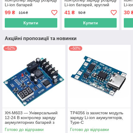
Контролер заряду розряду
Контролер заряду розряду
Конт
Li-ion батарей
Li-ion батарей, круглий
Li-i
бал
99
41
30
₴
₴
114 ₴
50 ₴
Купити
Купити
Акційні пропозиції та новинки
–52%
–50%
XH-M603 — Універсальний
TP4056 із захистом модуль
12-24 В контролер заряду
заряду Li-ion акумуляторів,
акумуляторних батарей з
Type-C
індикатором
Готово до відправки
Готово до відправки