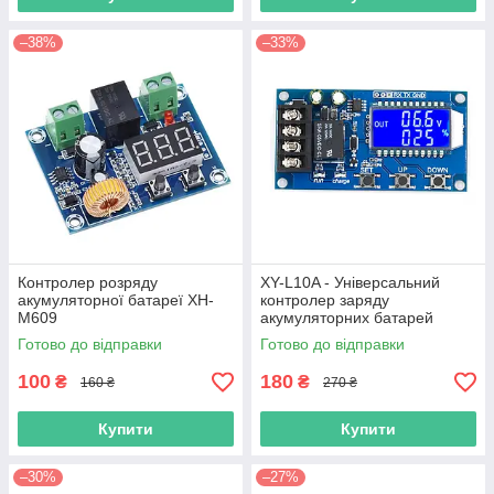
–38%
–33%
Контролер розряду
XY-L10A - Універсальний
акумуляторної батареї XH-
контролер заряду
M609
акумуляторних батарей
6...60В, 10А
Готово до відправки
Готово до відправки
100
180
₴
₴
160 ₴
270 ₴
Купити
Купити
–30%
–27%