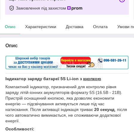
Замовлення під захистом
Опис
Характеристики
Доставка
Оплата
Умови п
Опис
Індикатор заряду батареї 5S Li-ion з
кнопкою
Компактний індикатор, призначений для контролю рівня
заряду літій-іонних акумуляторів формату 5S (16.5В - 21В).
Пристрій оснащений кнопкою, яка дозволяє економити
енергію — підсвічування активується лише під час
натискання. Після активації індикація триває
20 секунд
, після
чого автоматично вимикається, не споживаючи додаткової
енергії.
Особливості: