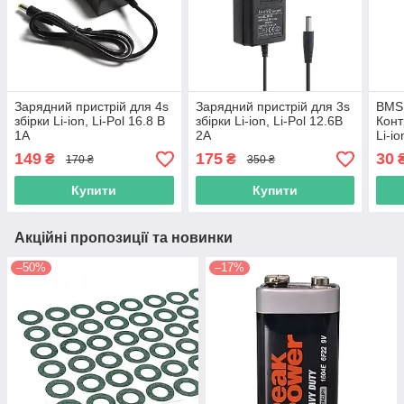
Зарядний пристрій для 4s
Зарядний пристрій для 3s
BMS 
збірки Li-ion, Li-Pol 16.8 В
збірки Li-ion, Li-Pol 12.6В
Конт
1A
2A
Li-i
бал
149
175
30
₴
₴
170 ₴
350 ₴
Купити
Купити
Акційні пропозиції та новинки
–50%
–17%