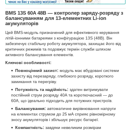
BMS 13S 60A 48В — контролер заряду-розряду з
балансуванням для 13-елементних Li-ion
акумуляторів
Цей BMS-модуль призначений для ефективного керування
літій-іонними батареями з конфігурацією 13S (48В). Він
забезпечує стабільну роботу акумулятора, захищає його від
критичних режимів та подовжує термін служби шляхом
активного балансування елементів.
Ключові особливості:
Повноцінний захист:
модуль має вбудовані системи
захисту від перезаряду, глибокого розряду, короткого
замикання та перегріву.
Потужність та надійність:
здатен витримувати
постійний струм розряду 40А та короткочасний — до
60А, що ідеально підходить для потужних пристроїв.
Балансування:
автоматичне вирівнювання напруги
на елементах струмом до 25 мА сприяє рівномірному
зносу акумуляторів і збільшує ресурс батареї.
Компактність:
завдяки невеликим розмірам