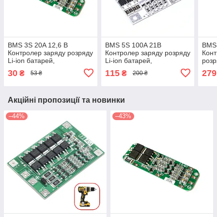
BMS 3S 20A 12,6 В
BMS 5S 100A 21В
BMS
Контролер заряду розряду
Контролер заряду розряду
Конт
Li-ion батарей,
Li-ion батарей,
розр
балансування
балансування
бал
30
115
279
₴
₴
53 ₴
200 ₴
Акційні пропозиції та новинки
–44%
–43%