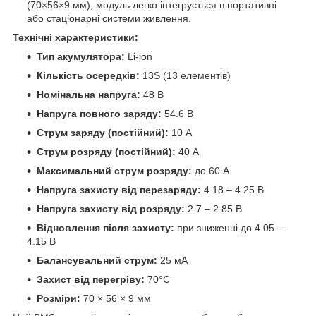
(70×56×9 мм), модуль легко інтегрується в портативні
або стаціонарні системи живлення.
Технічні характеристики:
Тип акумулятора:
Li-ion
Кількість осередків:
13S (13 елементів)
Номінальна напруга:
48 В
Напруга повного заряду:
54.6 В
Струм заряду (постійний):
10 А
Струм розряду (постійний):
40 А
Максимальний струм розряду:
до 60 А
Напруга захисту від перезаряду:
4.18 – 4.25 В
Напруга захисту від розряду:
2.7 – 2.85 В
Відновлення після захисту:
при зниженні до 4.05 –
4.15 В
Балансувальний струм:
25 мА
Захист від перегріву:
70°C
Розміри:
70 × 56 × 9 мм