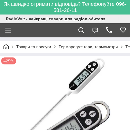
Як швидко отримати відповідь? Телефонуйте 096-
581-26-11
RadioVolt - найкращі товари для радіолюбителя
Товари та послуги
Терморегулятори, термометри
Те
–25%