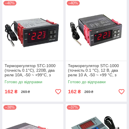
–40%
–40%
Терморегулятор STC-1000
Терморегулятор STC-1000
(точність 0.1°C), 220В, два
(точність 0.1 °C), 12 В, два
реле 10А, -50 ~ +99°C, з
реле 10 А, -50 ~ +99 °C, з
виносним датчиком
виносним датчиком
Готово до відправки
Готово до відправки
162
162
₴
₴
269 ₴
269 ₴
–38%
–37%