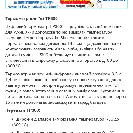
Термометр для їжі TP300
Цифровий термометр TP300 — це універсальний помічник
для кухні, який допоможе точно виміряти температуру
всередині страв і продуктів. Він оснащений тонким
нержавіючим жалом довжиною 14,5 см, що дозволяє легко
контролювати готовність м'яса, риби, випічки або навіть
дитячої суміші. TP300 забезпечує швидке та точне
вимірювання в широкому діапазоні температур від -50 до
+300 °C.
Термометр має зручний цифровий дисплей розміром 3,3 х
1,4 см із підсвіткою, що забезпечує легке зчитування даних
навіть у темряві. Пристрій підтримує перемикання між °C і °F,
функцію запам’ятовування останніх вимірювань і утримання
поточного значення на екрані. Автоматичне вимкнення через
15 хвилин допомагає заощаджувати заряд батареї.
Переваги TP300:
Широкий діапазон вимірювання температури (-50 до
+300 °C)
Швидке та точне вимірювання з точністю до 0.1 °C