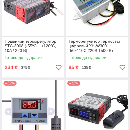
Подвійний терморегулятор
Терморегулятор термостат
STC-3008 (-55ºC... +120ºC,
цифровий XH-W3001
10A / 220 В)
-50~110С 220В 1500 Вт
Готово до відправки
Готово до відправки
234
85
₴
₴
375 ₴
135 ₴
–32%
–32%