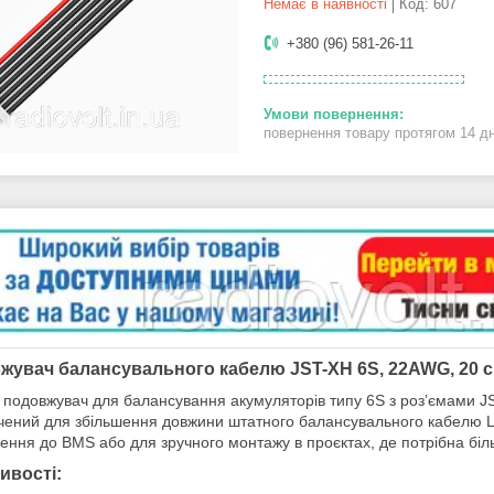
Немає в наявності
Код:
607
+380 (96) 581-26-11
повернення товару протягом 14 д
жувач балансувального кабелю JST-XH 6S, 22AWG, 20 см
 подовжувач для балансування акумуляторів типу 6S з роз’ємами JST-
ений для збільшення довжини штатного балансувального кабелю Li-i
ення до BMS або для зручного монтажу в проєктах, де потрібна біл
ивості: