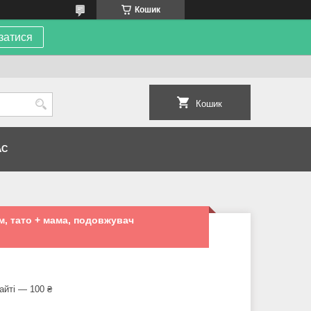
Кошик
затися
Кошик
АС
см, тато + мама, подовжувач
айті — 100 ₴