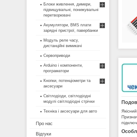
Блоки живлення, димери,
підвищувальні, понижувальні
перетворювачі
Акумулятори, BMS плати
зарядні пристрої, павербанки
Модуль реле часу,
дистанційні вимикачі
Сервоприводи
Arduino і компоненти,
програматори
Кнопки, потенціометри та
аксесуари
Світлодіоди, світлодіодні
модулі світлодіодні стрічки
Подов
Якісний
Техніка і аксесуари для авто
Признач
підключ
Про нас
Особл
Відгуки