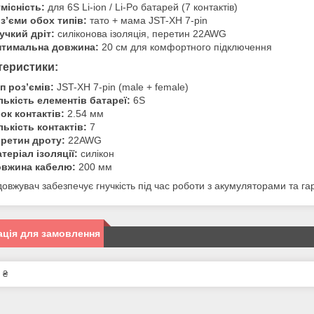
місність:
для 6S Li-ion / Li-Po батарей (7 контактів)
з’єми обох типів:
тато + мама JST-XH 7-pin
учкий дріт:
силіконова ізоляція, перетин 22AWG
тимальна довжина:
20 см для комфортного підключення
теристики:
п роз’ємів:
JST-XH 7-pin (male + female)
лькість елементів батареї:
6S
ок контактів:
2.54 мм
лькість контактів:
7
ретин дроту:
22AWG
теріал ізоляції:
силікон
вжина кабелю:
200 мм
овжувач забезпечує гнучкість під час роботи з акумуляторами та га
ція для замовлення
 ₴