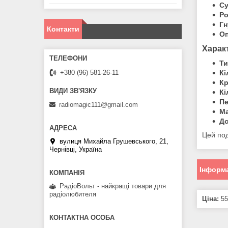
Су
Ро
Гн
Контакти
Оп
Харак
Ти
Кі
+380 (96) 581-26-11
Кр
Кі
Пе
radiomagic111@gmail.com
Ма
До
Цей под
вулиця Михайла Грушевського, 21,
Чернівці, Україна
Інформа
РадіоВольт - найкращі товари для
радіолюбителя
Ціна:
55