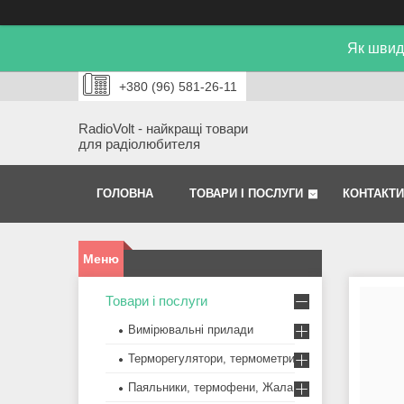
Як швид
+380 (96) 581-26-11
RadioVolt - найкращі товари
для радіолюбителя
ГОЛОВНА
ТОВАРИ І ПОСЛУГИ
КОНТАКТИ
Товари і послуги
Вимірювальні прилади
Терморегулятори, термометри
Паяльники, термофени, Жала