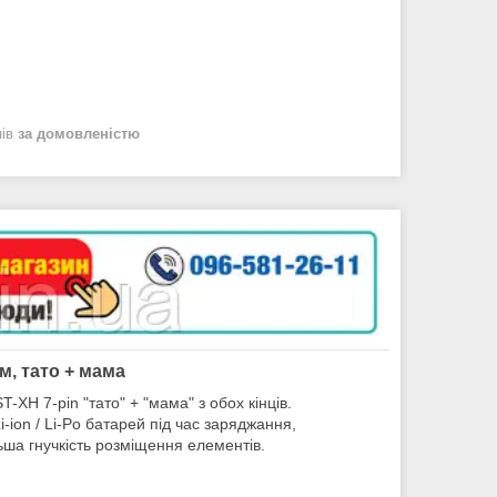
нів
за домовленістю
, тато + мама
XH 7-pin "тато" + "мама" з обох кінців.
on / Li-Po батарей під час заряджання,
ьша гнучкість розміщення елементів.