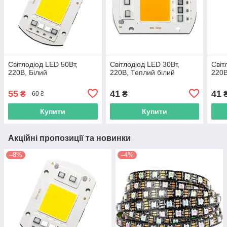
Світлодіод LED 50Вт,
Світлодіод LED 30Вт,
Світ
220В, Білий
220В, Теплий білий
220В
55
41
41
₴
₴
60 ₴
Купити
Купити
Акційні пропозиції та новинки
–8%
–4%