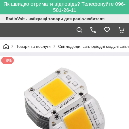
Як швидко отримати відповідь? Телефонуйте 096-
581-26-11
RadioVolt - найкращі товари для радіолюбителя
Товари та послуги
Світлодіоди, світлодіодні модулі світл
–8%